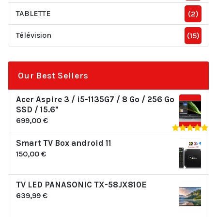
TABLETTE
(2)
Télévision
(15)
Our Best Sellers
Acer Aspire 3 / i5-1135G7 / 8 Go / 256 Go
SSD / 15.6"
699,00
€
Note
5.00
Smart TV Box android 11
sur 5
150,00
€
TV LED PANASONIC TX-58JX810E
639,99
€