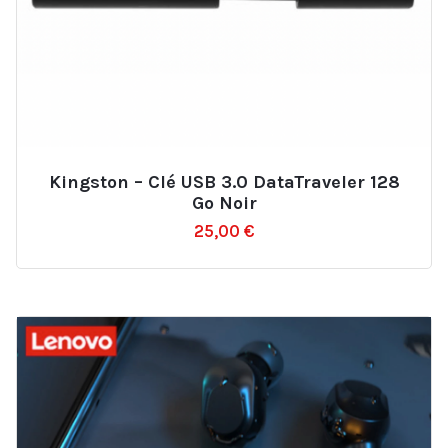
Kingston – Clé USB 3.0 DataTraveler 128
Ajouter
Go Noir
à
25,00
€
la
liste
d’envies