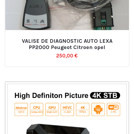
VALISE DE DIAGNOSTIC AUTO LEXA
Ajouter
PP2000 Peugeot Citroen opel
à
250,00
€
la
liste
d’envies