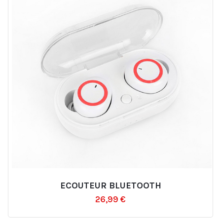
ECOUTEUR BLUETOOTH
Ajouter
26,99
€
à
la