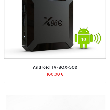
Android TV-BOX-509
Ajouter
160,00
€
à
la
liste
d’envies