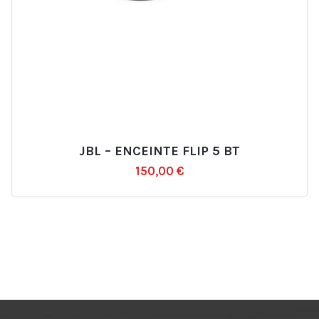
JBL – ENCEINTE FLIP 5 BT
Ajouter
150,00
€
à
la
liste
d’envies