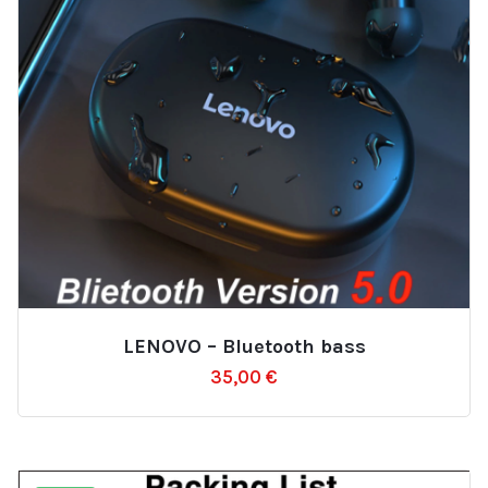
LENOVO – Bluetooth bass
Ajouter
35,00
€
à
la
liste
d’envies