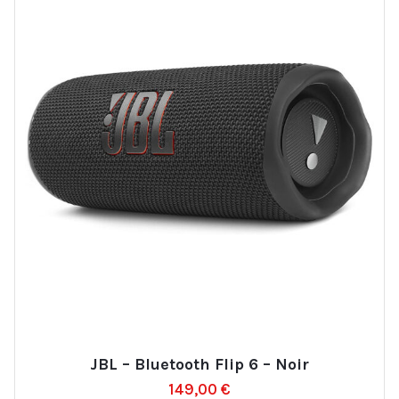
JBL – Bluetooth Flip 6 – Noir
Ajouter
149,00
€