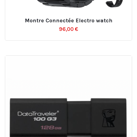
Montre Connectée Electro watch
Ajouter
96,00
€
à
la
liste
d’envies