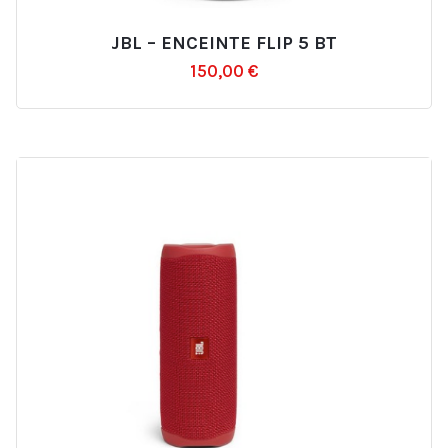
JBL – ENCEINTE FLIP 5 BT
Ajouter
150,00
€
à
la
liste
d’envies