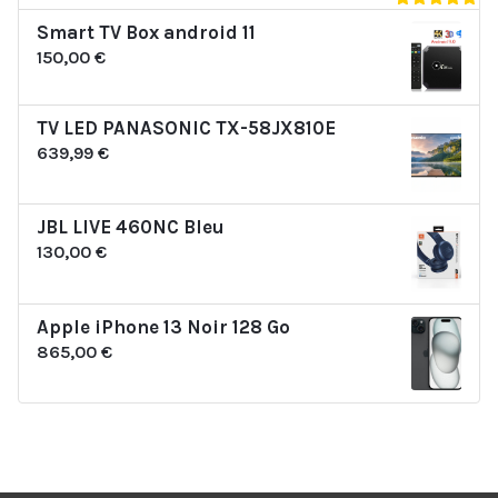
Note
5.00
Smart TV Box android 11
sur 5
150,00
€
TV LED PANASONIC TX-58JX810E
639,99
€
JBL LIVE 460NC Bleu
130,00
€
Apple iPhone 13 Noir 128 Go
865,00
€