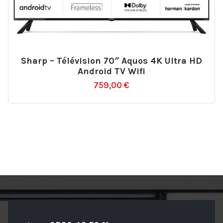
Sharp – Télévision 70″ Aquos 4K Ultra HD
Ajouter
Android TV Wifi
à
759,00
€
la
liste
d’envies