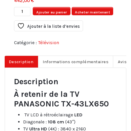
442,00
€
quantité
Ajouter au panier
Acheter maintenant
de
TV
Ajouter à la liste d’envies
ANDROID
PANASONIC
Catégorie :
Télévision
TX-
43LX650
Description
Informations complémentaires
Avis (
Description
À retenir de la TV
PANASONIC TX-43LX650
TV LCD à rétroéclairage
LED
Diagonale :
108 cm
(43″)
TV
Ultra HD
(4K) : 3840 x 2160