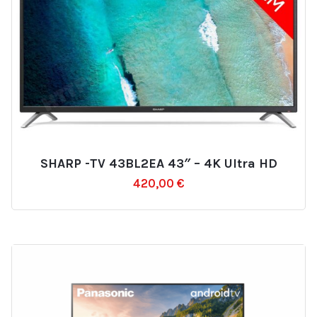
SHARP -TV 43BL2EA 43″ – 4K Ultra HD
Ajouter
420,00
€
à
la
liste
d’envies