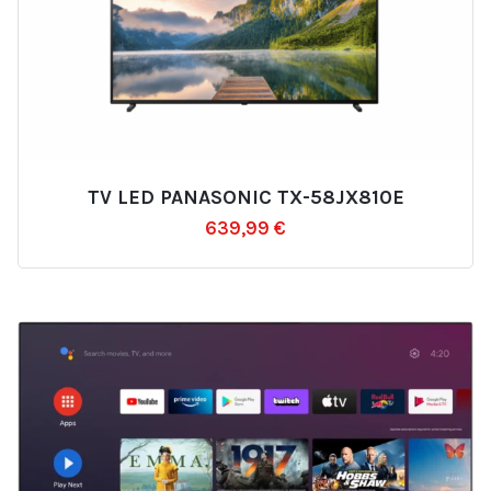
TV LED PANASONIC TX-58JX810E
Ajouter
639,99
€
à
la
liste
d’envies