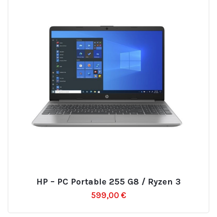
HP – PC Portable 255 G8 / Ryzen 3
Ajouter
599,00
€
à
la