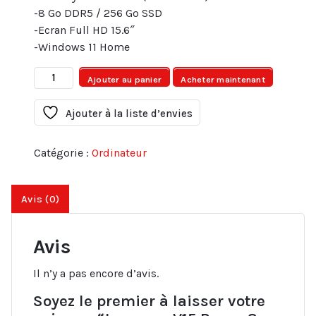
-8 Go DDR5 / 256 Go SSD
-Ecran Full HD 15.6″
-Windows 11 Home
quantité
Ajouter au panier
Acheter maintenant
de
Lenovo
Ajouter à la liste d’envies
-
V15
Catégorie :
Ordinateur
Ryzen
3
7520
Avis (0)
/
8
Avis
Go
DDR5
Il n’y a pas encore d’avis.
/
256
Soyez le premier à laisser votre
Go