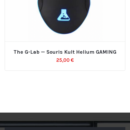
The G-Lab — Souris Kult Helium GAMING
Ajouter
25,00
€
à
la
liste
d’envies