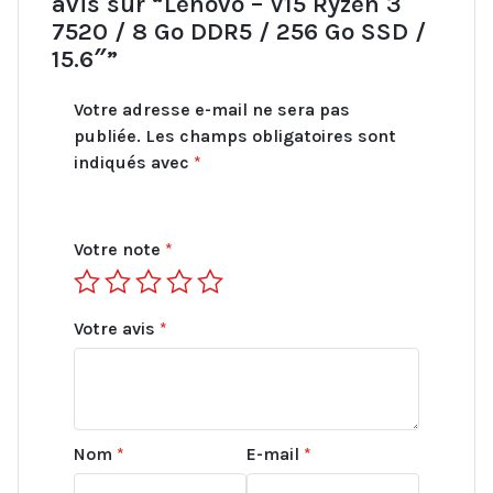
avis sur “Lenovo – V15 Ryzen 3
SSD
7520 / 8 Go DDR5 / 256 Go SSD /
/
15.6″”
15.6"
Votre adresse e-mail ne sera pas
publiée.
Les champs obligatoires sont
indiqués avec
*
Votre note
*
Votre avis
*
Nom
*
E-mail
*