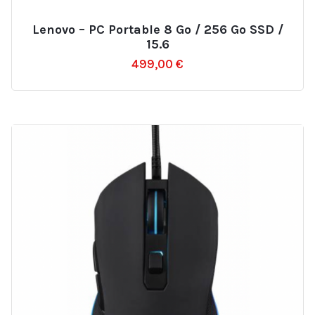
Lenovo – PC Portable 8 Go / 256 Go SSD /
Ajouter
15.6
à
499,00
€
la
liste
d’envies