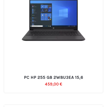
PC HP 255 G8 2W8U3EA 15,6
Ajouter
459,00
€
à
la
liste
d’envies