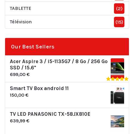
TABLETTE
(2)
Télévision
(15)
Our Best Sellers
Acer Aspire 3 / i5-1135G7 / 8 Go / 256 Go
SSD / 15.6"
699,00
€
Note
5.00
Smart TV Box android 11
sur 5
150,00
€
TV LED PANASONIC TX-58JX810E
639,99
€