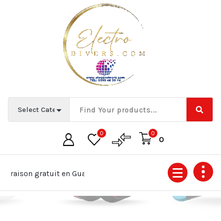
0
0
0
vraison gratuit en Guadeloupe
Promos Téléviseur Andro