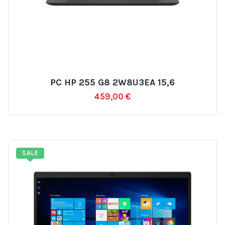
PC HP 255 G8 2W8U3EA 15,6
Ajouter
459,00
€
à
la
liste
d’envies
SALE