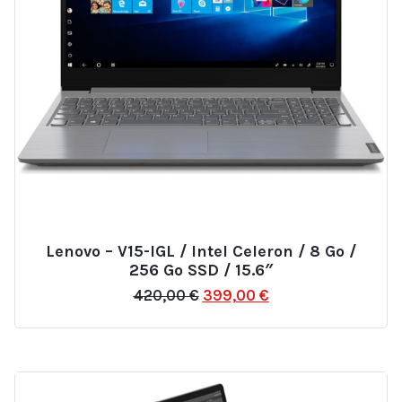
Lenovo – V15-IGL / Intel Celeron / 8 Go /
Ajouter
256 Go SSD / 15.6″
à
Le
Le
420,00
€
399,00
€
la
prix
prix
liste
initial
actuel
d’envies
était :
est :
420,00 €.
399,00 €.