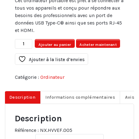
Cet ordinateur portable est prêt à se connecter à
tous vos appareils et conçu pour répondre aux
besoins des professionnels avec un port de
données USB Type-C® ainsi que ses ports RJ-45
et HDMI.
quantité
Ajouter au panier
Acheter maintenant
de
ACER
Ajouter à la liste d’envies
A314-
22-
Catégorie :
Ordinateur
R25J
NOIR
AMD
Description
Informations complémentaires
Avis (
Ryzen
5
Description
3500U
8Go
Référence :
NX.HVVEF.005
DDR4