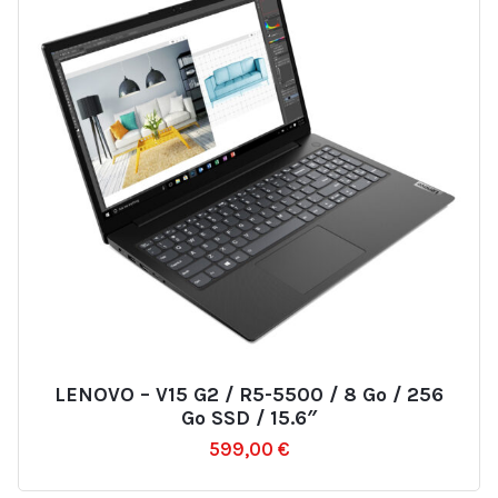
LENOVO – V15 G2 / R5-5500 / 8 Go / 256
Ajouter
Go SSD / 15.6″
à
599,00
€
la
liste