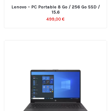
Lenovo – PC Portable 8 Go / 256 Go SSD /
Ajouter
15.6
à
499,00
€
la
liste
d’envies