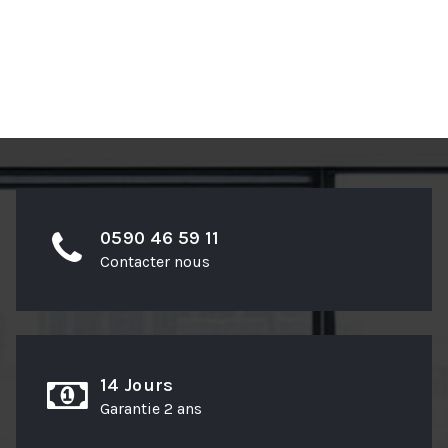
d’envies
0590 46 59 11
Contacter nous
14 Jours
Garantie 2 ans